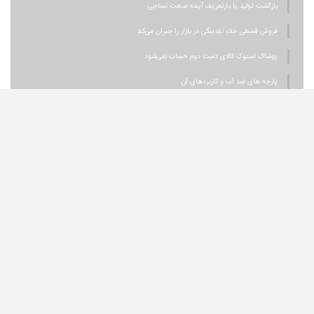
بازگشت تولید یا بازتعریف آینده صنعت نساجی
فروش قسطی خلاء نقدینگی در بازار را جبران می‌کند
پوشاک استوک کالای دست دوم حساب نمی‌شود
پارچه های ضد آب و کاربردهای آن
وزارت فرهنگ و ارشاد اسلامی
معاونت مطبوعاتی وزارت ارشاد
وزارت صمت معاونت امور صنایع
سامانه جامع مد و لباس کشور
اتحادیه صنف تولیدکنندگان و فروشندگان پوشاک تهران
انجمن صنایع نساجی ایران
اتحادیه تولید و صادرات نساجی و پوشاک ایران