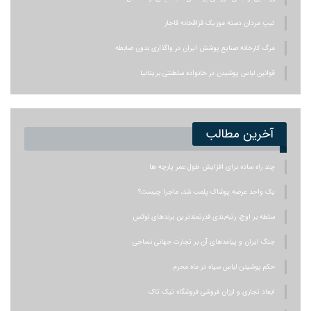
تیپ مردان دسته موزیک قزاقخانه قاجار
مرگ کارخانه صنایع پوشش ایران در واگذاری بدون ضابطه
قوانین لباس پوشیدن در خانواده سلطنتی بریتانیا
آخرین مطالب
چند راه ساده برای افزایش طول عمر پارچه ها
یک واحد عرضه پوشاک پلمب شد، ماجرا چیست؟
سلطه بر اوج، رتبه‌بندی قدرتمندترین برندهای لوکس
جنگ ایران و پیامدهای آن بر تجارت جهانی نساجی
حکم پوشیدن لباس سیاه در ماه محرم
ابعاد تجاری و ارزان فروشی فروشگاه تیک تاک