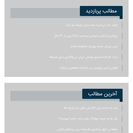
مطالب پربازدید
تولید یک تی شرت چه میزان پارچه نیاز دارد
رونمایی از لباس عروسی پرنسس دایانا پس از ۴۰ سال
تیپ مردان دسته موزیک قزاقخانه قاجار
مرگ کارخانه صنایع پوشش ایران در واگذاری بدون ضابطه
قوانین لباس پوشیدن در خانواده سلطنتی بریتانیا
آخرین مطالب
چند راه ساده برای افزایش طول عمر پارچه ها
یک واحد عرضه پوشاک پلمب شد، ماجرا چیست؟
سلطه بر اوج، رتبه‌بندی قدرتمندترین برندهای لوکس