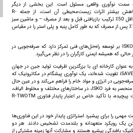
صمیم گامی مهم به جلو در سفر ISKO به سمت نوآوری واقعی مسئول است. این بخشی از دیگر
سرمایه‌گذاری‌های حیاتی این شرکت با هدف کاهش بیشتر اثرات زیست‌محیطی آن است، از جمله R-
TWOTM50+ – نسل جدید جین ساخته شده با حداقل 50٪ ترکیب بازیافتی قبل و بعد از مصرف – و ماشین سبز
– یک فناوری پیشگام. ارائه یک محلول بازیافت 100٪ پس از مصرف که به طور کامل پنبه و پلی استر را در مقیاس
پس از ارزیابی کامل، انتخابی انجام شد که در آن ISKO بر توسعه راه‌حل‌های فنی تمرکز دارد که صرفه‌جویی در
ر حالی که همیشه ایمنی کارگران را در نظر می‌گیرد.
قعیت این شرکت را به عنوان کارخانه ای با بزرگترین ظرفیت تولید جین در جهان
تقویت می کند. ماشین‌های راپیر جدید با فناوری iSAVER تقویت شده‌اند، یک نوآوری پیشگام در مکاترونیک که
‌جویی در انرژی و مواد خام را فراهم می‌کند و در عین حال
ضایعات پنبه را به نصف کاهش می‌دهد. منسوجات منحصر به فرد ISKO، در ساختارهای مختلف و مخلوط الیاف،
اکنون ممکن است با استفاده از این فرآیندهای بافت پیچیده، با تأکید خاص بر اعتبار پایدار فناوری R-TWOTM
 ISKO، گفت که آنها فرصت مهمی را برای پیشبرد استراتژی پایدار خود در این فناوری‌ها
 گذاشتن یک رویکرد متعهدانه و بلندمدت تشخیص دادند. هر دو
کنیک بافندگی پیشرو هستند و مشارکت آنها زمینه مشترکی از