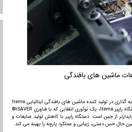
ات ماشین های بافندگی
کارخانه جین ترکیه، ISKO، در حال سرمایه گذاری در تولید کننده ماشین های بافندگی ایتالیایی Itema
است. ISKO در حال حاضر با انتخاب جدیدترین دستگاه راپیر Itema، یک نوآوری انقلابی که با فناوری iSAVER®
دارتر از جین است. دستگاه راپیر با کاهش تولید ضایعات و
ین حال حس دستی، زیبایی و عملکرد پارچه را بهینه می کند.