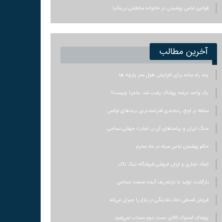
قوانین لباس پوشیدن در خانواده سلطنتی بریتانیا
آخرین مطالب
چند راه ساده برای افزایش طول عمر پارچه ها
یک واحد عرضه پوشاک پلمب شد، ماجرا چیست؟
سلطه بر اوج، رتبه‌بندی قدرتمندترین برندهای لوکس
جنگ ایران و پیامدهای آن بر تجارت جهانی نساجی
حکم پوشیدن لباس سیاه در ماه محرم
ابعاد تجاری و ارزان فروشی فروشگاه تیک تاک
بازگشت تولید یا بازتعریف آینده صنعت نساجی
فروش قسطی خلاء نقدینگی در بازار را جبران می‌کند
پوشاک استوک کالای دست دوم حساب نمی‌شود