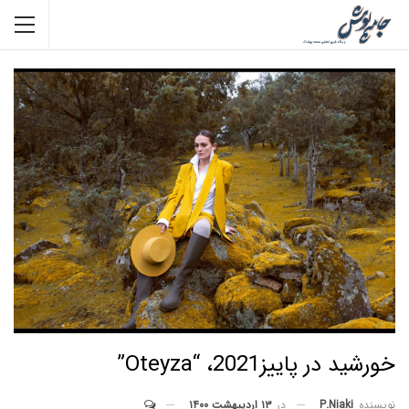
خورشید در پاییز2021، “Oteyza”
در
۱۳ اردیبهشت ۱۴۰۰
نویسنده
P.niaki