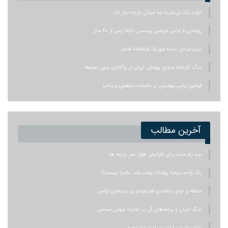
تولید یک تی شرت چه میزان پارچه نیاز دارد
رونمایی از لباس عروسی پرنسس دایانا پس از ۴۰ سال
تیپ مردان دسته موزیک قزاقخانه قاجار
مرگ کارخانه صنایع پوشش ایران در واگذاری بدون ضابطه
قوانین لباس پوشیدن در خانواده سلطنتی بریتانیا
آخرین مطالب
چند راه ساده برای افزایش طول عمر پارچه ها
یک واحد عرضه پوشاک پلمب شد، ماجرا چیست؟
سلطه بر اوج، رتبه‌بندی قدرتمندترین برندهای لوکس
جنگ ایران و پیامدهای آن بر تجارت جهانی نساجی
حکم پوشیدن لباس سیاه در ماه محرم